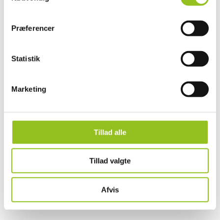
Præferencer
=
SEND BESKED
14 + 3
Statistik

Vores kontor
Marketing
Tømrervej 3, 6800 Varde
Åbent fredag fra kl. 14-17
Åbent efter aftale.
Tillad alle

Åbningstider telefon
Tillad valgte
Man-Fre: 08:00 – 20:00
Weekend: 09:00 – 19:00
Afvis
Lukket 24-26/12 + 31/12 samt 1/1